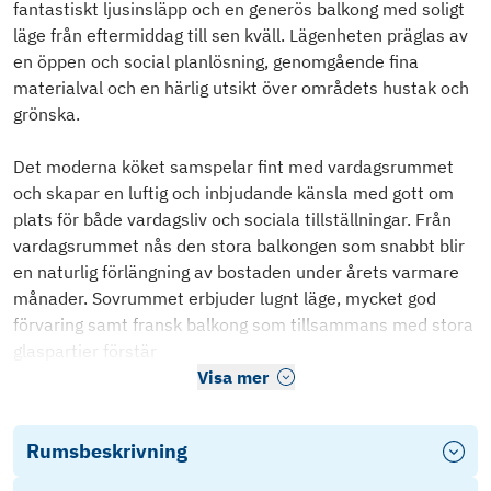
fantastiskt ljusinsläpp och en generös balkong med soligt
läge från eftermiddag till sen kväll. Lägenheten präglas av
en öppen och social planlösning, genomgående fina
materialval och en härlig utsikt över områdets hustak och
grönska.
Det moderna köket samspelar fint med vardagsrummet
och skapar en luftig och inbjudande känsla med gott om
plats för både vardagsliv och sociala tillställningar. Från
vardagsrummet nås den stora balkongen som snabbt blir
en naturlig förlängning av bostaden under årets varmare
månader. Sovrummet erbjuder lugnt läge, mycket god
förvaring samt fransk balkong som tillsammans med stora
glaspartier förstär
Visa mer
Rumsbeskrivning