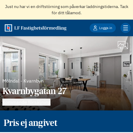
Just nu har vi en driftstörning som påverkar laddningstiderna. Tack
för ditt tålamod.
Logga in
Mölndal
-
Kvarnbyn
Kvarnbygatan 27
Kommande försäljning
Pris ej angivet