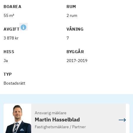
BOAREA
RUM
55 m²
2 rum
AVGIFT
VÅNING
3 878 kr
7
HISS
BYGGÅR
Ja
2017-2019
TYP
Bostadsrätt
Ansvarig mäklare
Martin Hasselblad
Fastighetsmäklare / Partner