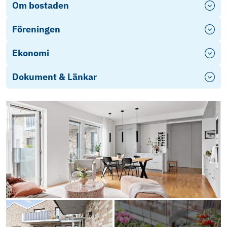
Om bostaden
Föreningen
Ekonomi
Dokument & Länkar
fragelista-publik_2026-04-29_21-31
Energideklaration 13 & 23
Ekonomisk plan
Årsredovisning 2024
Årsredovisning 2023