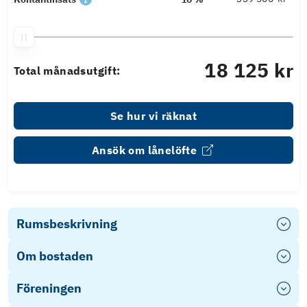
18 125 kr
Total månadsutgift:
Se hur vi räknat
Ansök om lånelöfte
Rumsbeskrivning
Om bostaden
Föreningen