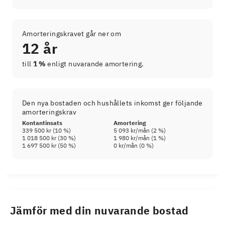
Amorteringskravet går ner om
12 år
till
1 %
enligt nuvarande amortering.
Den nya bostaden och hushållets inkomst ger följande
amorteringskrav
Kontantinsats
Amortering
339 500 kr
(
10
%)
5 093 kr
/mån (
2
%)
1 018 500 kr
(
30
%)
1 980 kr
/mån (
1
%)
1 697 500 kr
(
50
%)
0 kr
/mån (
0
%)
Jämför med din nuvarande bostad