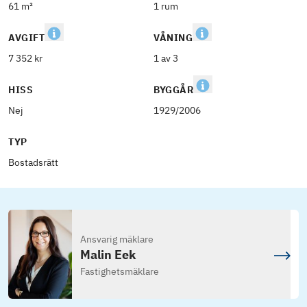
61 m²
1 rum
AVGIFT
VÅNING
7 352 kr
1 av 3
HISS
BYGGÅR
Nej
1929/2006
TYP
Bostadsrätt
Ansvarig mäklare
Malin Eek
Fastighetsmäklare