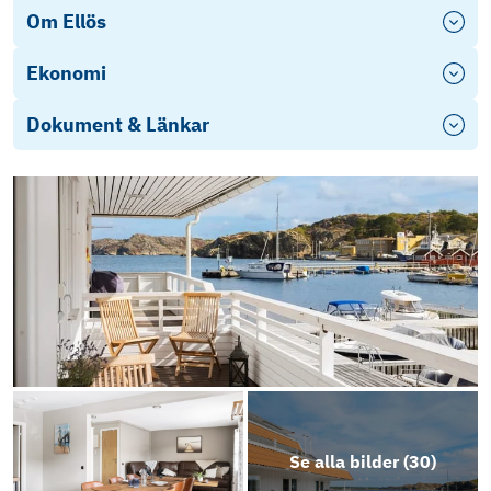
Om Ellös
Ekonomi
Dokument & Länkar
Brf Bohusbryggan - Årsredovisning 2023
Stadgar BRF Bohusbryggan
Social
Video
Objektsbeskrivning
Se alla bilder (
30
)