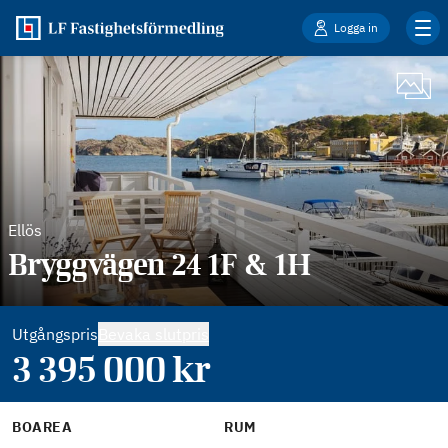
Logga in
Ellös
Bryggvägen 24 1F & 1H
Utgångspris
Bevaka slutpris
3 395 000
kr
BOAREA
RUM