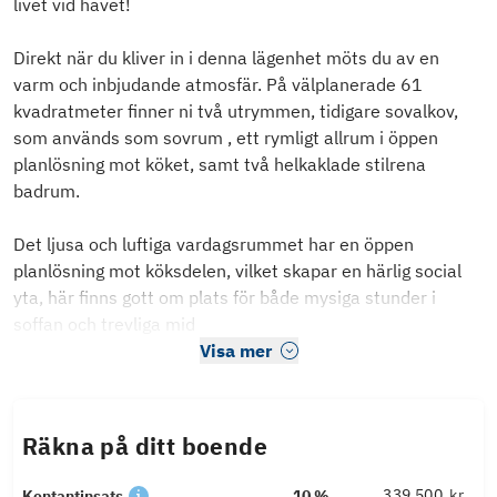
livet vid havet!
Direkt när du kliver in i denna lägenhet möts du av en
varm och inbjudande atmosfär. På välplanerade 61
kvadratmeter finner ni två utrymmen, tidigare sovalkov,
som används som sovrum , ett rymligt allrum i öppen
planlösning mot köket, samt två helkaklade stilrena
badrum.
Det ljusa och luftiga vardagsrummet har en öppen
planlösning mot köksdelen, vilket skapar en härlig social
yta, här finns gott om plats för både mysiga stunder i
soffan och trevliga mid
Visa mer
Räkna på ditt boende
kr
Kontantinsats
10 %