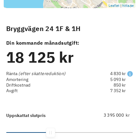
Leaflet
|
hitta.se
Bryggvägen 24 1F & 1H
Din kommande månadsutgift:
18 125 kr
Ränta
(efter skattereduktion)
4 830 kr
Amortering
5 093 kr
Driftkostnad
850 kr
Avgift
7 352 kr
kr
Uppskattat slutpris