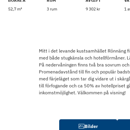
BOAREA
RUM
AVGIFT
VÅ
52,7 m²
3 rum
9 302 kr
1 a
Mitt i det levande kustsamhället Rönnäng f
med både stugkänsla och hotellförmåner. Läg
På nedervåningen finns två bra sovrum och
Promenadavstånd till fin och populär bads
med färjeläget som tar dig vidare ut i skär
till förfogande och ca 50% av hotellpriset gå
inkomstmöjlighet. Välkommen på visning!
Bilder