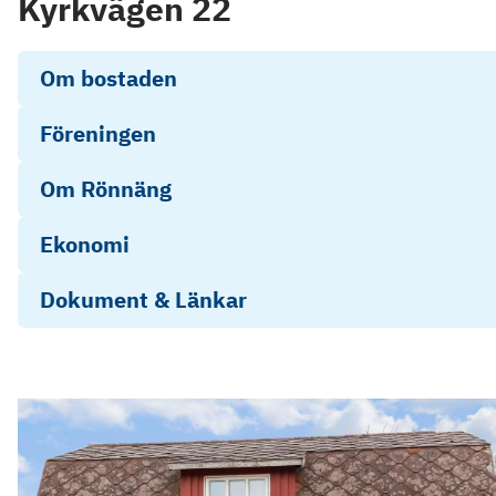
Kyrkvägen 22
Om bostaden
Föreningen
Om Rönnäng
Ekonomi
Dokument & Länkar
Brf Bergabad ÅR25
Objektsbeskrivning