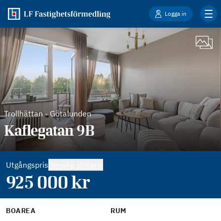
Logga in
Trollhättan
-
Götalunden
Kaflegatan 9B
Utgångspris
Bevaka slutpris
925 000
kr
BOAREA
RUM