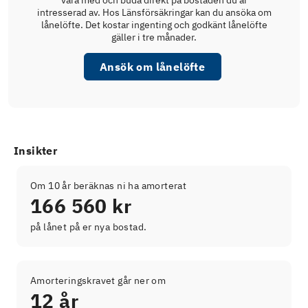
vara med och buda direkt på bostaden du är
intresserad av. Hos Länsförsäkringar kan du ansöka om
lånelöfte. Det kostar ingenting och godkänt lånelöfte
gäller i tre månader.
Ansök om lånelöfte
Insikter
Om 10 år beräknas ni ha amorterat
166 560 kr
på lånet på er nya bostad.
Amorteringskravet går ner om
12 år