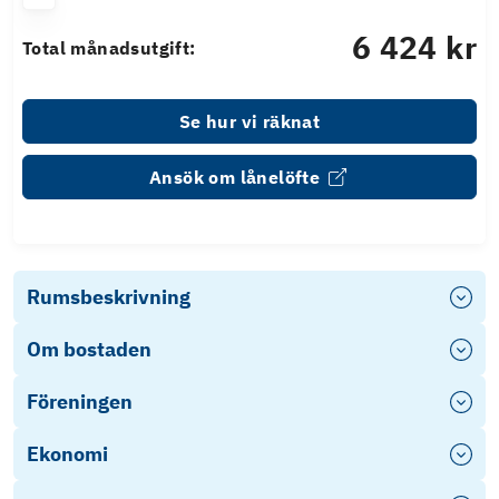
6 424 kr
Total månadsutgift:
Se hur vi räknat
Ansök om lånelöfte
Rumsbeskrivning
Om bostaden
Föreningen
Ekonomi