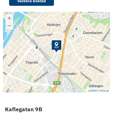
Värdera bostad
Leaflet
|
hitta.se
Kaflegatan 9B