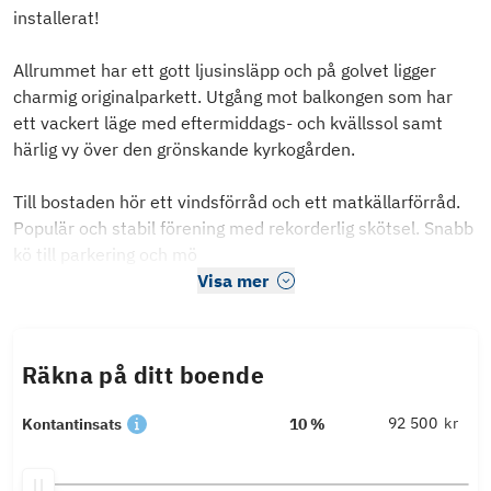
installerat!
Allrummet har ett gott ljusinsläpp och på golvet ligger
charmig originalparkett. Utgång mot balkongen som har
ett vackert läge med eftermiddags- och kvällssol samt
härlig vy över den grönskande kyrkogården.
Till bostaden hör ett vindsförråd och ett matkällarförråd.
Populär och stabil förening med rekorderlig skötsel. Snabb
kö till parkering och mö
Visa mer
Räkna på ditt boende
kr
Kontantinsats
10 %