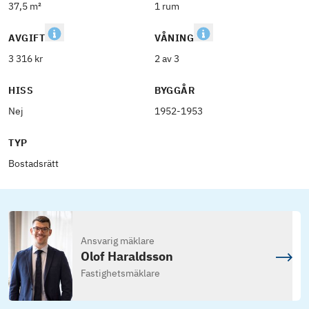
37,5 m²
1 rum
AVGIFT
VÅNING
3 316 kr
2 av 3
HISS
BYGGÅR
Nej
1952-1953
TYP
Bostadsrätt
Ansvarig mäklare
Olof Haraldsson
Fastighetsmäklare