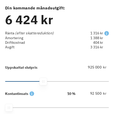
Din kommande månadsutgift:
6 424 kr
Ränta
(efter skattereduktion)
1 316 kr
Amortering
1 388 kr
Driftkostnad
404 kr
Avgift
3 316 kr
kr
Uppskattat slutpris
kr
Kontantinsats
10 %