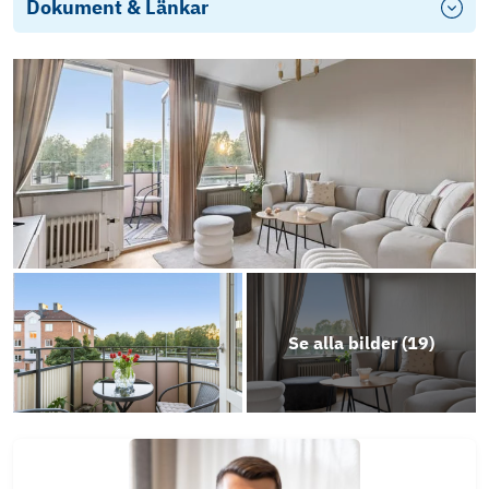
Dokument & Länkar
Energideklaration - Kaflegatan 9B
Se alla bilder (
19
)