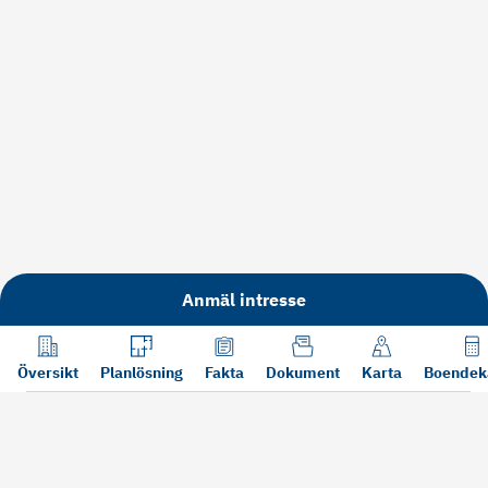
Anmäl intresse
Översikt
Planlösning
Fakta
Dokument
Karta
Boendek