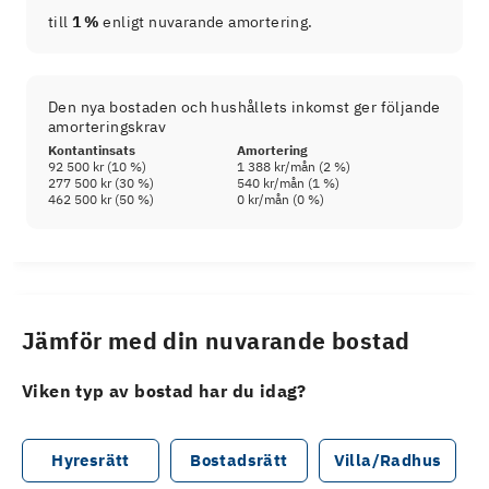
till
1 %
enligt nuvarande amortering.
Den nya bostaden och hushållets inkomst ger följande
amorteringskrav
Kontantinsats
Amortering
92 500 kr
(
10
%)
1 388 kr
/mån (
2
%)
277 500 kr
(
30
%)
540 kr
/mån (
1
%)
462 500 kr
(
50
%)
0 kr
/mån (
0
%)
Jämför med din nuvarande bostad
Viken typ av bostad har du idag?
Hyresrätt
Bostadsrätt
Villa/Radhus