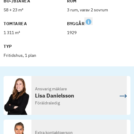
BO-/BIAREA
RUM
58 + 23 m²
3 rum, varav 2 sovrum
TOMTAREA
BYGGÅR
1 311 m²
1929
TYP
Fritidshus, 1 plan
Ansvarig mäklare
Lisa Danielsson
Föräldraledig
Extra kontaktperson