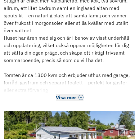
Stugan är enkel men välplanerad, med kök, två sovrum,
allrum, ett litet badrum samt en inglasad altan med
sjöutsikt – en naturlig plats att samla familj och vänner
över frukost i morgonsolen eller stilla kvällar med utsikt
över vattnet.
Huset har åren med sig och är i behov av visst underhåll
och uppdatering, vilket också öppnar möjligheten för dig
att sätta din egen prägel och skapa ett riktigt trivsamt
sommarboende, precis så som du vill ha det.
Tomten är ca 1300 kvm och erbjuder uthus med garage,
förråd, gästrum och separat toalett – perfekt för gäster
eller extra förvaring
Visa mer