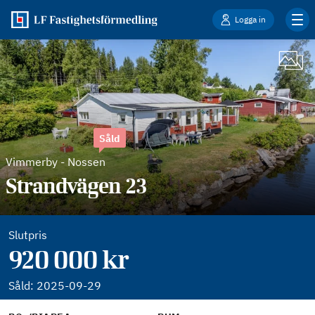
Logga in
Såld
Vimmerby
-
Nossen
Strandvägen 23
Slutpris
920 000 kr
Såld:
2025-09-29