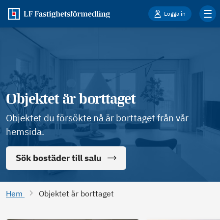
Logga in
Objektet är borttaget
Objektet du försökte nå är borttaget från vår
hemsida.
Sök bostäder till salu
Hem
Objektet är borttaget