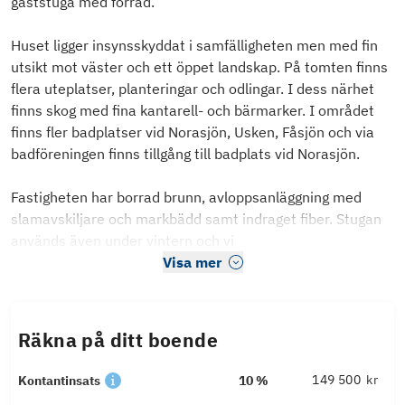
gäststuga med förråd.
Huset ligger insynsskyddat i samfälligheten men med fin
utsikt mot väster och ett öppet landskap. På tomten finns
flera uteplatser, planteringar och odlingar. I dess närhet
finns skog med fina kantarell- och bärmarker. I området
finns fler badplatser vid Norasjön, Usken, Fåsjön och via
badföreningen finns tillgång till badplats vid Norasjön.
Fastigheten har borrad brunn, avloppsanläggning med
slamavskiljare och markbädd samt indraget fiber. Stugan
används även under vintern och vi
Visa mer
Räkna på ditt boende
kr
Kontantinsats
10 %