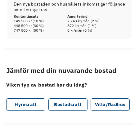
Den nya bostaden och hushållets inkomst ger följande
amorteringskrav
Kontantinsats
Amortering
149 500 kr
(
10
%)
2 243 kr
/mån (
2
%)
448 500 kr
(
30
%)
872 kr
/mån (
1
%)
747 500 kr
(
50
%)
0 kr
/mån (
0
%)
Jämför med din nuvarande bostad
Viken typ av bostad har du idag?
Hyresrätt
Bostadsrätt
Villa/Radhus