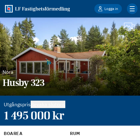
Logga in
Nora
Husby 323
Utgångspris
Bevaka slutpris
1 495 000
kr
BOAREA
RUM