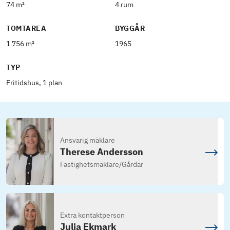
74 m²
4 rum
TOMTAREA
BYGGÅR
1 756 m²
1965
TYP
Fritidshus, 1 plan
Ansvarig mäklare
Therese Andersson
Fastighetsmäklare
/
Gårdar
Extra kontaktperson
Julia Ekmark