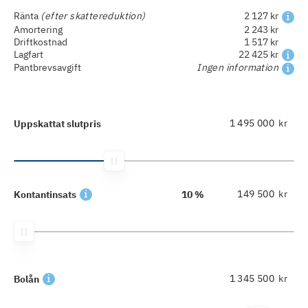
Ränta
(efter skattereduktion)
2 127 kr
Amortering
2 243 kr
Driftkostnad
1 517 kr
Lagfart
22 425 kr
Pantbrevsavgift
Ingen information
kr
Uppskattat slutpris
kr
Kontantinsats
10 %
kr
Bolån