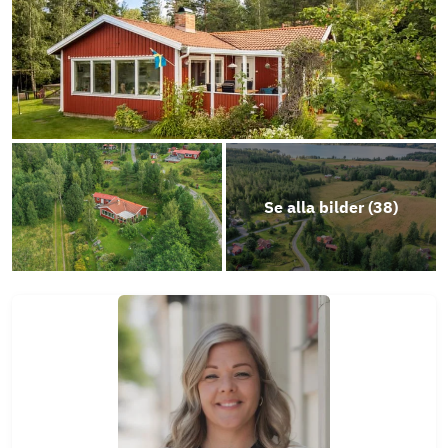
Se alla bilder (
38
)