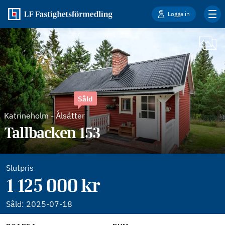
Logga in
Såld
Katrineholm
-
Ålsätter
Tallbacken 153
Slutpris
1 125 000 kr
Såld:
2025-07-18