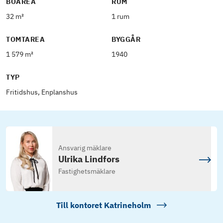
BOAREA
RUM
32 m²
1 rum
TOMTAREA
BYGGÅR
1 579 m²
1940
TYP
Fritidshus, Enplanshus
Ansvarig mäklare
Ulrika Lindfors
Fastighetsmäklare
Till kontoret
Katrineholm