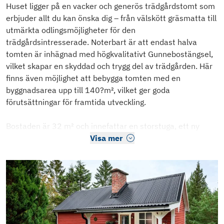
Huset ligger på en vacker och generös trädgårdstomt som
erbjuder allt du kan önska dig – från välskött gräsmatta till
utmärkta odlingsmöjligheter för den
trädgårdsintresserade. Noterbart är att endast halva
tomten är inhägnad med högkvalitativt Gunnebostängsel,
vilket skapar en skyddad och trygg del av trädgården. Här
finns även möjlighet att bebygga tomten med en
byggnadsarea upp till 140?m², vilket ger goda
förutsättningar för framtida utveckling.
Bostaden är 32 m² och innefattar en storstuga, ett ny
Visa mer