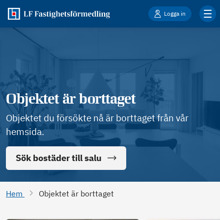
Logga in
Objektet är borttaget
Objektet du försökte nå är borttaget från vår
hemsida.
Sök bostäder till salu
Hem
Objektet är borttaget