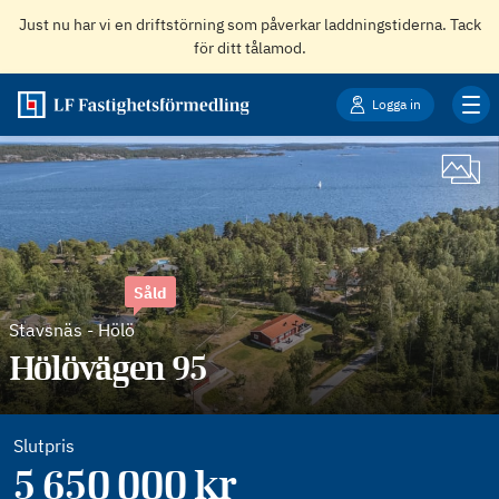
Just nu har vi en driftstörning som påverkar laddningstiderna. Tack
för ditt tålamod.
Logga in
Såld
Stavsnäs
-
Hölö
Hölövägen 95
Slutpris
5 650 000 kr