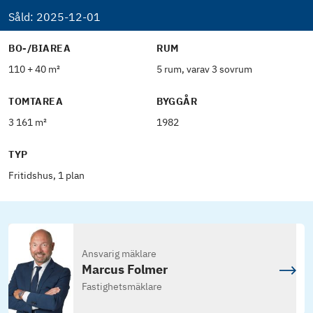
Såld:
2025-12-01
BO-/BIAREA
RUM
110 + 40 m²
5 rum, varav 3 sovrum
TOMTAREA
BYGGÅR
3 161 m²
1982
TYP
Fritidshus, 1 plan
Ansvarig mäklare
Marcus Folmer
Fastighetsmäklare