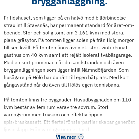
brygganläggning.
Fritidshuset, som ligger på en halvö med bilförbindelse
strax intill Stavsnäs, har permanent standard för året-om-
boende. Stor och solig tomt om 3 161 kvm med stora,
plana gräsytor. På tomten ligger solen på från tidig morgon
till sen kväll. På tomten finns även ett stort vinterbonat
gästhus om 40 kvm samt ett rejält isolerat tvåbilsgarage.
Med en kort promenad når du sandstranden och även
brygganläggningen som ligger intill Nämndöfjärden. Som
husägare på Hölö har du rätt till egen båtplats. Med kort
gångavstånd når du även till Hölös egen tennisbana.
På tomten finns tre byggnader. Huvudbyggnaden om 110
kvm består av fem rum varav tre sovrum. Stort
vardagsrum med trivsam och effektiv öppen
spis/braskassett. Ett flertal fönsterpartier skapar generöst
ljusinsläpp. Från vardagsrummet tar d
Visa mer