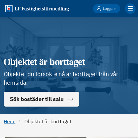
Logga in
Objektet är borttaget
Objektet du försökte nå är borttaget från vår
hemsida.
Sök bostäder till salu
Hem
Objektet är borttaget