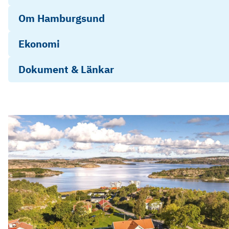
Om Hamburgsund
Ekonomi
Dokument & Länkar
Energirapport_688077052025-01-29
Besiktninsgprotokoll 68807704 LF Backegärdet 6
Hamburgsund
Objektsbeskrivning