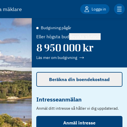
ta mäklare
Logga in
Budgivning pågår
Eller högsta bud
Bevaka slutpris
8 950 000
kr
Läs mer om budgivning
Beräkna din boendekostnad
Intresseanmälan
Anmäl ditt intresse så håller vi dig uppdaterad.
Anmäl intresse