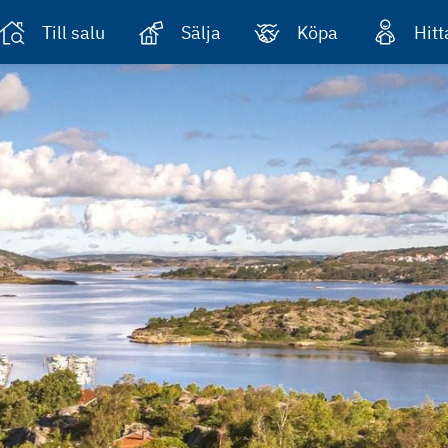
Till salu
Sälja
Köpa
Hit