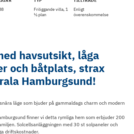
GGÅR
TYP
TILLTRÄDE
88
Friliggande villa, 1
Enligt
½ plan
överenskommelse
 med havsutsikt, låga
r och båtplats, strax
trala Hamburgsund!
avsnära läge som bjuder på gammaldags charm och modern
Hamburgsund finner vi detta rymliga hem som erbjuder 200
familjen. Solcellsanläggningen med 30 st solpaneler och
ga driftskostnader.