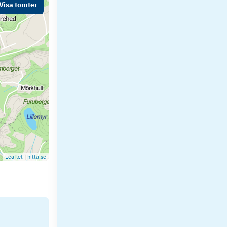
Visa tomter
Leaflet
|
hitta.se