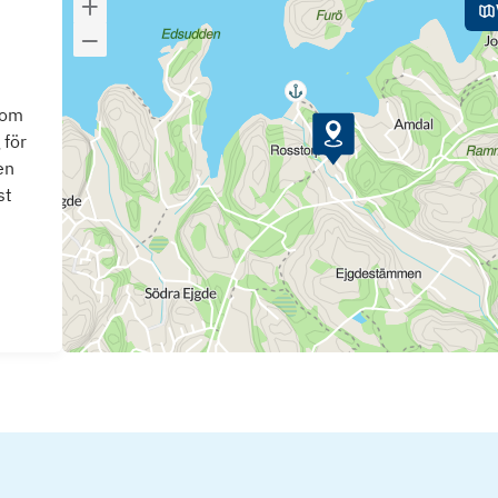
som
 för
en
st