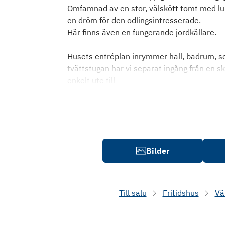
Omfamnad av en stor, välskött tomt med lum
en dröm för den odlingsintresserade.
Här finns även en fungerande jordkällare.
Husets entréplan inrymmer hall, badrum, so
tvättstugan har vi separat ingång från en sk
enkelt ute till
Bilder
Till salu
Fritidshus
Vä