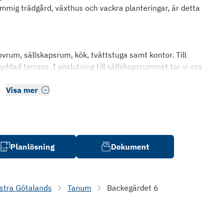
mig trädgård, växthus och vackra planteringar, är detta
vrum, sällskapsrum, kök, tvättstuga samt kontor. Till
yddad terrass. I anslutning till sällskapsrummet tar vi oss
Visa mer
Planlösning
Dokument
stra Götalands
Tanum
Backegärdet 6