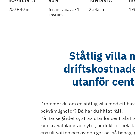
BO-/BIAREA
RUM
TOMTAREA
BY
200 + 40 m²
6 rum, varav 3-4
2 343 m²
19
sovrum
Ståtlig villa
driftskostnade
utanför cen
Drömmer du om en ståtlig villa med ett h
bekvämligheter? Då har du hittat rätt!
På Backegärdet 6, strax utanför centrala 
kvm av välplanerade ytor, perfekt för hela 
enskilt vatten och avlopp ger också behagli