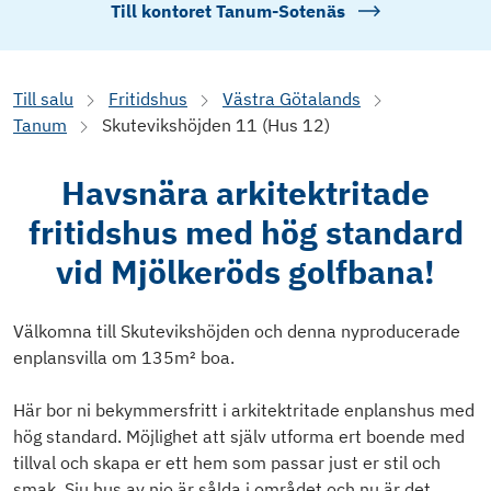
Till kontoret
Tanum-Sotenäs
Till salu
Fritidshus
Västra Götalands
Tanum
Skutevikshöjden 11 (Hus 12)
Havsnära arkitektritade
fritidshus med hög standard
vid Mjölkeröds golfbana!
Välkomna till Skutevikshöjden och denna nyproducerade
enplansvilla om 135m² boa.
Här bor ni bekymmersfritt i arkitektritade enplanshus med
hög standard. Möjlighet att själv utforma ert boende med
tillval och skapa er ett hem som passar just er stil och
smak. Sju hus av nio är sålda i området och nu är det