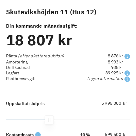
Skutevikshöjden 11 (Hus 12)
Din kommande månadsutgift:
18 807 kr
Ränta
(efter skattereduktion)
8 876 kr
Amortering
8 993 kr
Driftkostnad
938 kr
Lagfart
89 925 kr
Pantbrevsavgift
Ingen information
kr
Uppskattat slutpris
kr
Kontantinsats
10 %