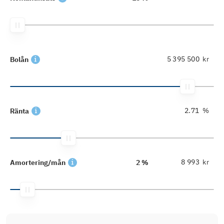
kr
Bolån
%
Ränta
kr
Amortering/mån
2 %