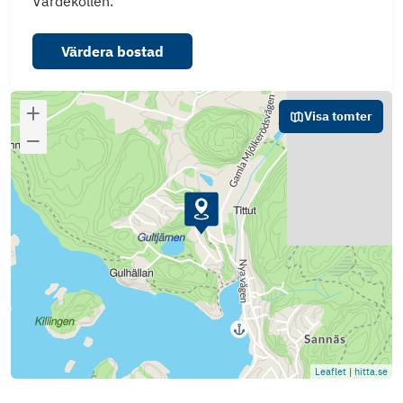
Värdekollen.
Fastighetsutdrag Mjölkeröd GA: 9
Värdera bostad
Leveransbeskrivning Planlösning, fönster
Plan och
Visa tomter
illustrationskarta
Planbeskrivning
Leaflet
|
hitta.se