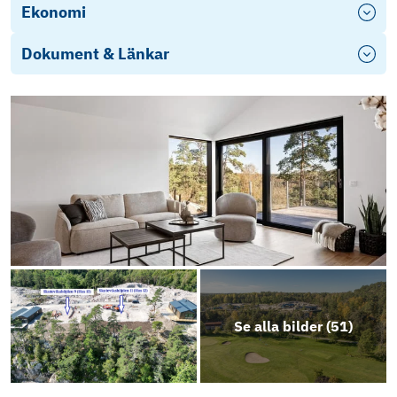
Ekonomi
Dokument & Länkar
Beslut Rev sitplan/ nybyggnadskarta
Beslut Rev fasadritning väst/syd
Beslut Rev sektionsritning
Beslut Rev fasadritning öst/norr
Beslut Rev markplaneringsritning
Se alla bilder (
51
)
Bygglov D355B_1287299