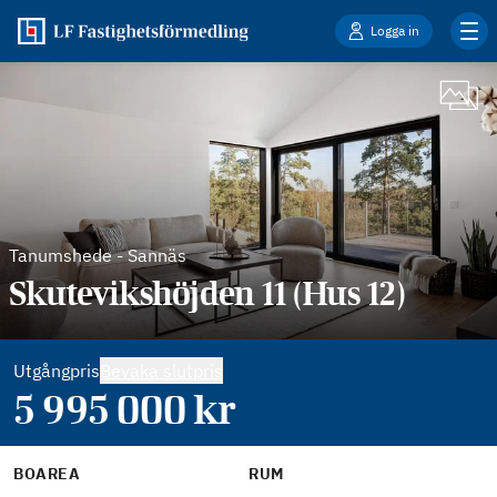
Logga in
Tanumshede
-
Sannäs
Skutevikshöjden 11 (Hus 12)
Utgångpris
Bevaka slutpris
5 995 000
kr
BOAREA
RUM