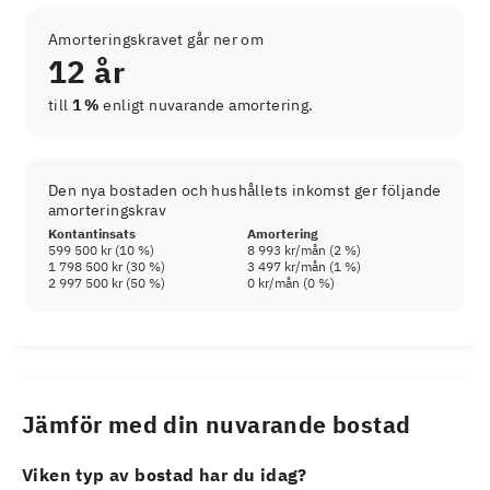
Amorteringskravet går ner om
12 år
till
1 %
enligt nuvarande amortering.
Den nya bostaden och hushållets inkomst ger följande
amorteringskrav
Kontantinsats
Amortering
599 500 kr
(
10
%)
8 993 kr
/mån (
2
%)
1 798 500 kr
(
30
%)
3 497 kr
/mån (
1
%)
2 997 500 kr
(
50
%)
0 kr
/mån (
0
%)
Jämför med din nuvarande bostad
Viken typ av bostad har du idag?