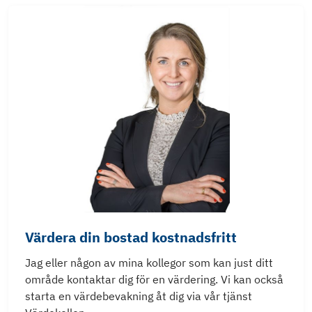
LantmäteriAkt 1435-2262
Fastighetsutdrag Mjölkeröd GA: 1
Fastighetsutdrag Mjölkeröd GA: 10
Fastighetsutdrag Mjölkeröd GA: 11
Fastighetsutdrag Mjölkeröd GA: 12
Fastighetsutdrag Mjölkeröd GA: 13
Värdera din bostad kostnadsfritt
Fastighetsutdrag Mjölkeröd GA: 6
Jag eller någon av mina kollegor som kan just ditt
område kontaktar dig för en värdering. Vi kan också
Fastighetsutdrag Mjölkeröd GA: 8
starta en värdebevakning åt dig via vår tjänst