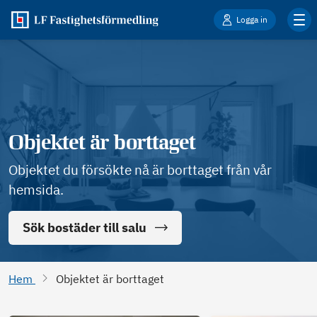
Logga in
Objektet är borttaget
Objektet du försökte nå är borttaget från vår
hemsida.
Sök bostäder till salu
Hem
Objektet är borttaget