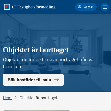
Logga in
Objektet är borttaget
Objektet du försökte nå är borttaget från vår
hemsida.
Sök bostäder till salu
Hem
Objektet är borttaget