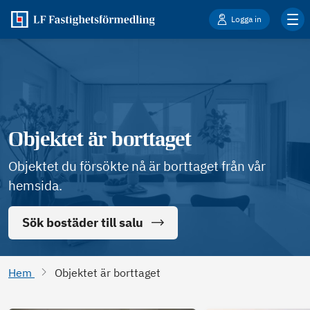
Logga in
Objektet är borttaget
Objektet du försökte nå är borttaget från vår
hemsida.
Sök bostäder till salu
Hem
Objektet är borttaget