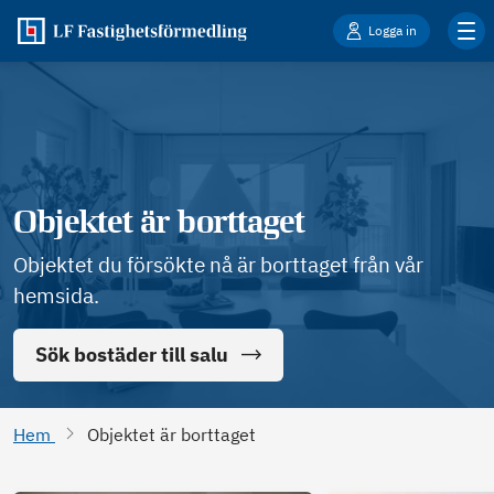
Logga in
Objektet är borttaget
Objektet du försökte nå är borttaget från vår
hemsida.
Sök bostäder till salu
Hem
Objektet är borttaget