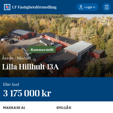
Logga in
Kommersiellt
Åseda
-
Näshult
Lilla Hillhult 13A
Eller bud
3 175 000
kr
MARKAREAL
BYGGÅR