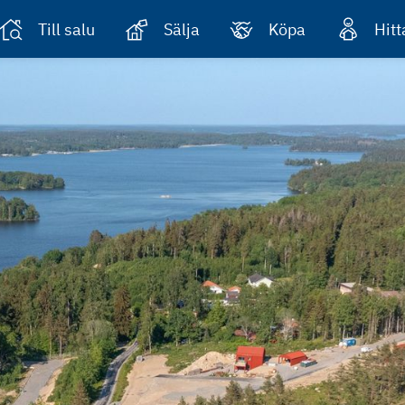
Till salu
Sälja
Köpa
Hit