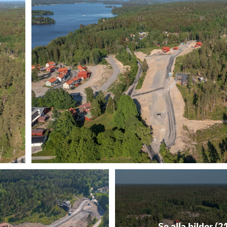
:98
3 259
m²
1 500 000
kr
:95
1 994
m²
1 650 000
kr
:92
1 201
m²
-
:91
1 098
m²
1 600 000
kr
Se alla bilder (
2