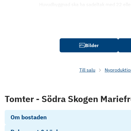
Huvudbyggnad ska ha sadeltak med 22 eller
Bilder
Till salu
Nyproduktio
Tomter - Södra Skogen Marief
Om bostaden