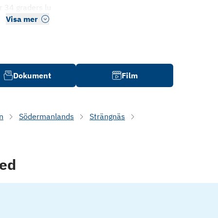
 34 graders lu
Visa mer
Dokument
Film
n
Södermanlands
Strängnäs
red