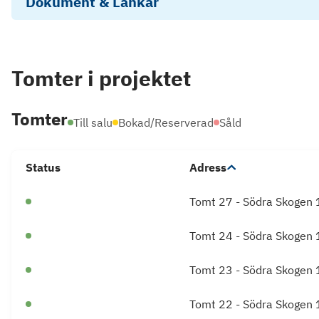
Dokument & Länkar
Drönarvideo nyckelfärdigt hus Södra Skogen,
Marief
Tomter
i projektet
Tomter
Till salu
Bokad/Reserverad
Såld
Status
Adress
Tomt 27 - Södra Skogen
Tomt 24 - Södra Skogen
Tomt 23 - Södra Skogen
Tomt 22 - Södra Skogen