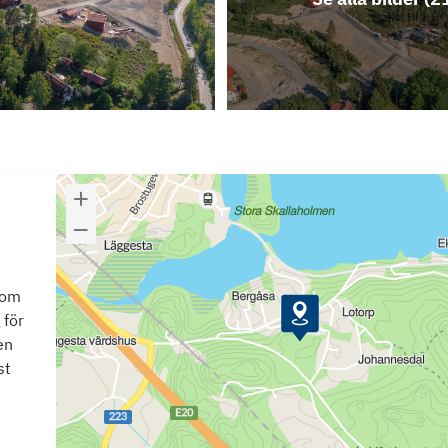
som
 för
en
st