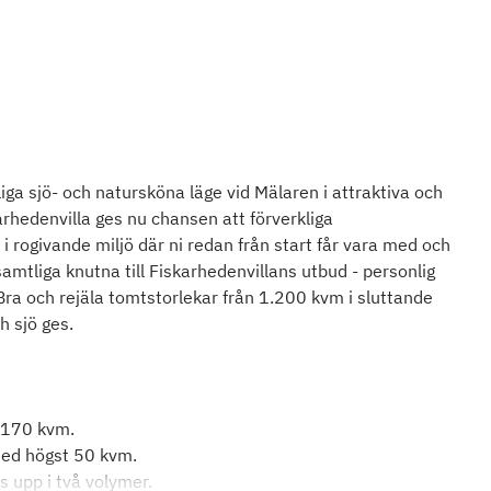
ga sjö- och natursköna läge vid Mälaren i attraktiva och
hedenvilla ges nu chansen att förverkliga
 rogivande miljö där ni redan från start får vara med och
mtliga knutna till Fiskarhedenvillans utbud - personlig
Bra och rejäla tomtstorlekar från 1.200 kvm i sluttande
h sjö ges.
r 170 kvm.
med högst 50 kvm.
 upp i två volymer.