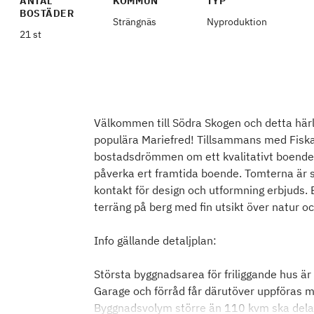
ANTAL
KOMMUN
TYP
BOSTÄDER
Strängnäs
Nyproduktion
21 st
Välkommen till Södra Skogen och detta härli
populära Mariefred! Tillsammans med Fiskar
bostadsdrömmen om ett kvalitativt boende i
påverka ert framtida boende. Tomterna är sa
kontakt för design och utformning erbjuds. 
terräng på berg med fin utsikt över natur oc
Info gällande detaljplan:
Största byggnadsarea för friliggande hus ä
Garage och förråd får därutöver uppföras 
Byggnadsvolym större än 110 kvm ska delas