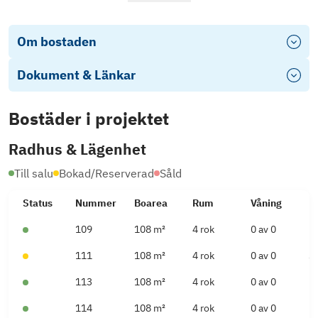
Om bostaden
Dokument & Länkar
Bostäder
i projektet
Bostadsväljaren
Radhus
&
Lägenhet
Till salu
Bokad/Reserverad
Såld
Status
Nummer
Boarea
Rum
Våning
P
109
108
m²
4
rok
0
av 0
2
111
108
m²
4
rok
0
av 0
3
113
108
m²
4
rok
0
av 0
2
114
108
m²
4
rok
0
av 0
2