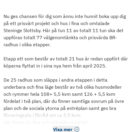
Nu ges chansen för dig som ännu inte hunnit boka upp dig
på ett prisvärt projekt och hus i fina och omtalade
Steninge Slottsby. Här på tun 11 av totalt 11 tun ska det
uppföras totalt 77 välgenomtänkta och prisvärda BR-
radhus i olika etapper.
Etapp ett som består av totalt 21 hus är redan uppfört där
köparna flyttat in i sina nya hem från april 2025.
De 25 radhus som släpps i andra etappen i detta
underbara och fina läge består av två olika husmodeller
och rymmer hela 108+ 5,5 kvm samt 126 + 5,5 kvm
fördelat i två plan, där du finner samtliga sovrum på övre
plan och de sociala ytorna på entréplan samt ges bra
förvaringsyta i förråd om ca 5,5 kvm.
Här finner du fina och välvalda material
Visa mer