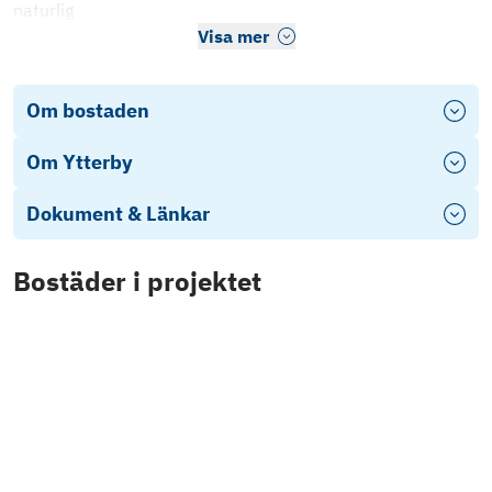
naturlig
Visa mer
Om bostaden
Om Ytterby
Dokument & Länkar
Bostäder
i projektet
Bostadsväljaren