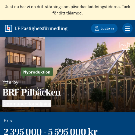
Just nu har vi en driftstörning som påverkar laddningstiderna. Tack
för ditt tålamod.
Logga in
Nyproduktion
Ytterby
BRF Pilbäcken
Kommande försäljning
Pris
2 395 000 - 5 595 000 kr