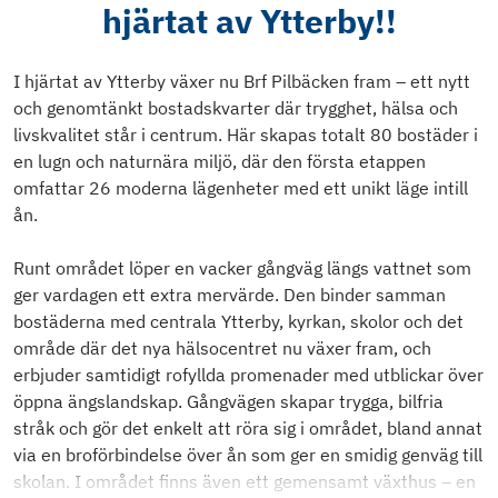
hjärtat av Ytterby!!
I hjärtat av Ytterby växer nu Brf Pilbäcken fram – ett nytt
och genomtänkt bostadskvarter där trygghet, hälsa och
livskvalitet står i centrum. Här skapas totalt 80 bostäder i
en lugn och naturnära miljö, där den första etappen
omfattar 26 moderna lägenheter med ett unikt läge intill
ån.
Runt området löper en vacker gångväg längs vattnet som
ger vardagen ett extra mervärde. Den binder samman
bostäderna med centrala Ytterby, kyrkan, skolor och det
område där det nya hälsocentret nu växer fram, och
erbjuder samtidigt rofyllda promenader med utblickar över
öppna ängslandskap. Gångvägen skapar trygga, bilfria
stråk och gör det enkelt att röra sig i området, bland annat
via en broförbindelse över ån som ger en smidig genväg till
skolan. I området finns även ett gemensamt växthus – en