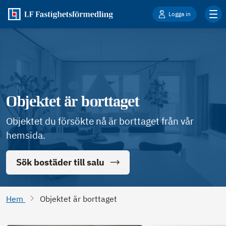
Logga in
Objektet är borttaget
Objektet du försökte nå är borttaget från vår
hemsida.
Sök bostäder till salu
Hem
Objektet är borttaget