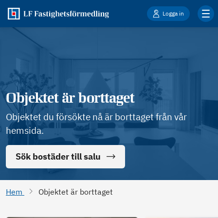
Logga in
Objektet är borttaget
Objektet du försökte nå är borttaget från vår
hemsida.
Sök bostäder till salu
Hem
Objektet är borttaget