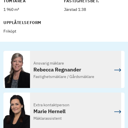
TOMTAREA
FASTIGHETSBET.
1 960 m²
Järstad 1:38
UPPLÅTELSEFORM
Friköpt
Ansvarig mäklare
Rebecca Regnander
Fastighetsmäklare / Gårdsmäklare
Extra kontaktperson
Marie Hernell
Mäklarassistent