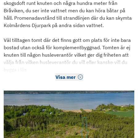
skogsdoft runt knuten och några hundra meter från
Bråviken, du ser inte vattnet men du kan höra båtar på
håll. Promenadavstånd till strandlinjen där du kan skymta
Kolmårdens Djurpark på andra sidan vattnet.
Väl tilltagen tomt där det finns gott om plats för inte bara
bostad utan också för komplementbyggnad. Tomten är ej
knuten till någon husleverantör vilket ger dig friheten att
välja från vilken husleverantör du vill eller kanske vill du
bygga i lös
Visa mer