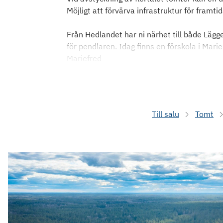
Möjligt att förvärva infrastruktur för fram
Från Hedlandet har ni närhet till både Lägg
för pendlaren. Idag finns en förskola i Mari
Mariefred
Till salu
Tomt