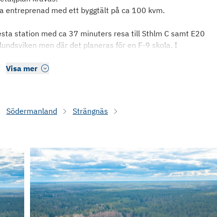
tida entreprenad med ett byggtält på ca 100 kvm.
esta station med ca 37 minuters resa till Sthlm C samt E20
elundsviken men där det planeras för en F-9 skola. I
Visa mer
Södermanland
Strängnäs