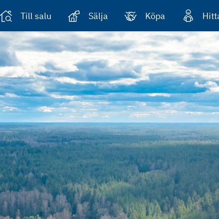
Till salu
Sälja
Köpa
Hit