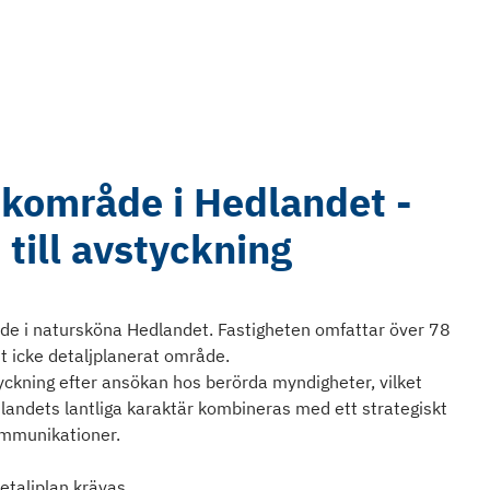
kområde i Hedlandet -
 till avstyckning
råde i natursköna Hedlandet. Fastigheten omfattar över 78
 icke detaljplanerat område.
yckning efter ansökan hos berörda myndigheter, vilket
dlandets lantliga karaktär kombineras med ett strategiskt
kommunikationer.
etaljplan krävas.