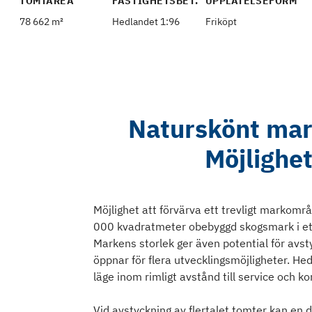
TOMTAREA
FASTIGHETSBET.
UPPLÅTELSEFORM
78 662 m²
Hedlandet 1:96
Friköpt
Naturskönt mar
Möjlighet
Möjlighet att förvärva ett trevligt markom
000 kvadratmeter obebyggd skogsmark i ett
Markens storlek ger även potential för avst
öppnar för flera utvecklingsmöjligheter. He
läge inom rimligt avstånd till service och 
Vid avstyckning av flertalet tomter kan en d