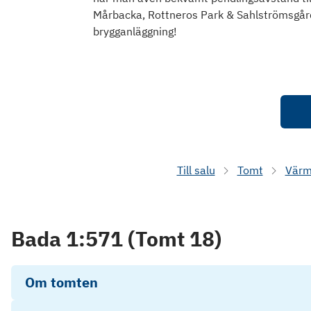
Mårbacka, Rottneros Park & Sahlströmsgår
brygganläggning!
Till salu
Tomt
Värm
Bada 1:571 (Tomt 18)
Om tomten