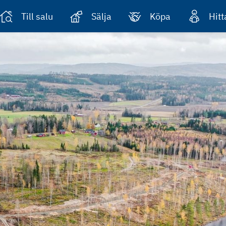
Till salu
Sälja
Köpa
Hit