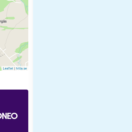
Leaflet
|
hitta.se