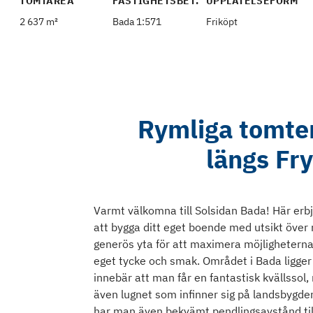
TOMTAREA
FASTIGHETSBET.
UPPLÅTELSEFORM
2 637 m²
Bada 1:571
Friköpt
Rymliga tomter
längs Fry
Varmt välkomna till Solsidan Bada! Här erbj
att bygga ditt eget boende med utsikt över
generös yta för att maximera möjligheterna
eget tycke och smak. Området i Bada ligger 
innebär att man får en fantastisk kvällssol,
även lugnet som infinner sig på landsbygden
har man även bekvämt pendlingsavstånd till