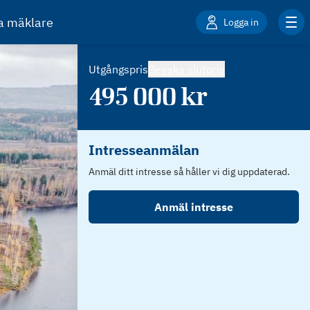
ta mäklare
Logga in
Utgångspris
Bevaka slutpris
495 000
kr
Intresseanmälan
Anmäl ditt intresse så håller vi dig uppdaterad.
Anmäl intresse