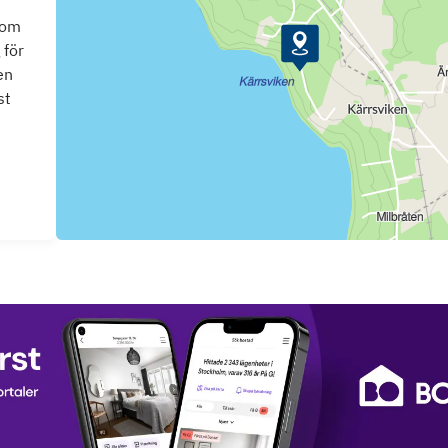
som
 för
en
st