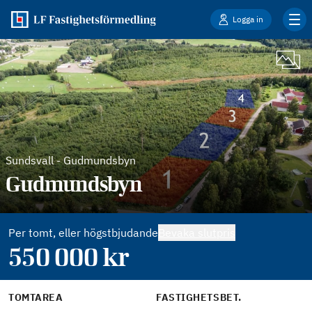
Logga in
Sundsvall
-
Gudmundsbyn
Gudmundsbyn
Per tomt, eller högstbjudande
Bevaka slutpris
550 000
kr
TOMTAREA
FASTIGHETSBET.