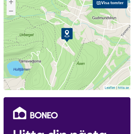
Visa tomter
Leaflet
|
hitta.se