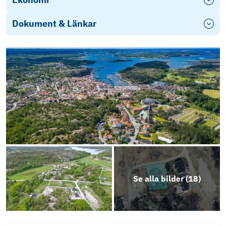
Dokument & Länkar
Kompletterande planbeskrivning
Planbestämmelser Greby
02_427+Greby+1_4+m+fl+(DP)+PK
Tanum Greby 1 29 1 30 1 31 1 32
avstyckningsakt
Planbeskrivning.Laga kraft 2013-06-17pdf
Se alla bilder (
18
)
Förrättningsakt 1435-2023ä-89
Objektsbeskrivning Greby Ekvägen 14