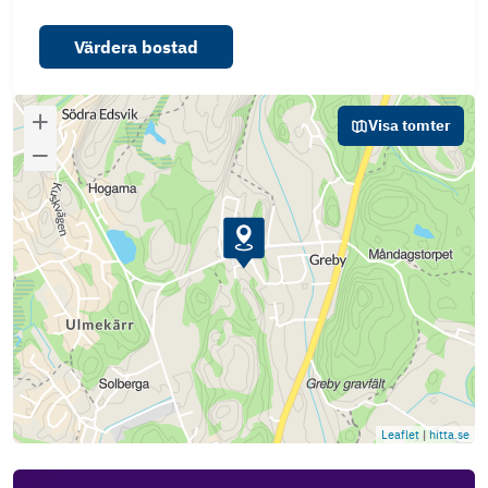
Värdera bostad
Visa tomter
Leaflet
|
hitta.se