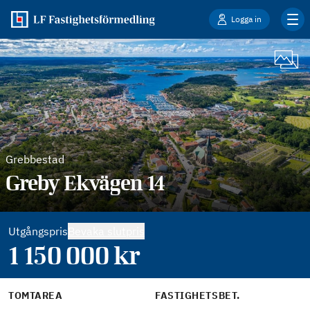
Logga in
Grebbestad
Greby Ekvägen 14
Utgångspris
Bevaka slutpris
1 150 000
kr
TOMTAREA
FASTIGHETSBET.