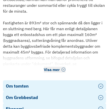
restauranger under sommartid eller cykla tryggt till skolan
för de minsta.
Fastigheten är 893m² stor och spännande då den ligger i
en sluttning med berg. Här får man enligt detaljplanen
bygga ett enbostadshus om ett plan maximalt 160m²
(byggnadsarea), sutterängvåning får anordnas. Utöver
detta kan bygglovsbefriade komplementsbyggnader om
maximalt 45m² byggas. För detaljerad information om
byggnadens utformning, se bifogad detaljplan och
plankarta under "dokument". Boverket. se
Visa mer
Om tomten
Om Grebbestad
Ekonomi