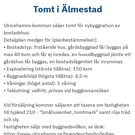
Tomt i Älmestad
Ulricehamns kommun säljer tomt för nybyggnation av
bostadshus.
Detaljplan medger för (planbestämmelser):
• Bostadstyp: fristående hus, gårdsbyggnad får byggas på
max 40 kvm och får ej inredas, en huvudbyggnad jämte ett
gårdshus får byggas, en bostadslägenhet får inrymmas
• Exploatering (största tillåtna): 150 kvm
• Byggnadshöjd (högsta tillåtna): 4,5 m
• Våningar (högst antal): 1 våning
• Taklutning: valfritt, prövas vid bygglovsansökan
Vid försäljning kommer säljaren att taxera om fastigheten
till typkod 210 - "Småhusenhet, tomtmark" samt röja träd
och sly.
Fastigheten säljs med byggnadsvillkor, se länk:
https://www.ulricehamn.se/boendeochmiljo/lediga-