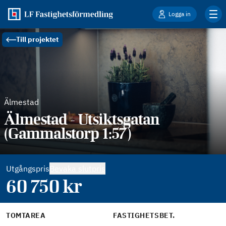
Logga in
Till projektet
Älmestad
Älmestad - Utsiktsgatan
(Gammalstorp 1:57)
Utgångspris
Bevaka slutpris
60 750
kr
TOMTAREA
FASTIGHETSBET.