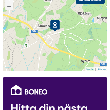
Leaflet
|
hitta.se