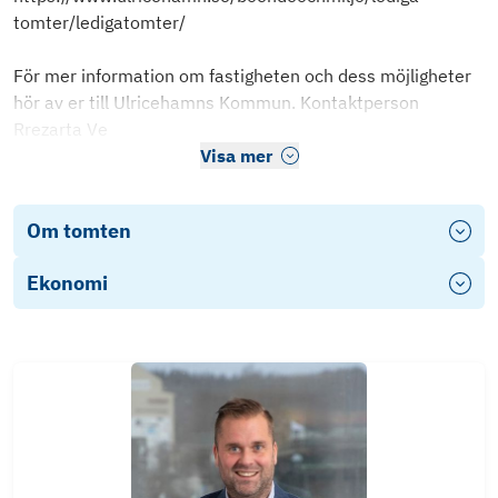
tomter/ledigatomter/
För mer information om fastigheten och dess möjligheter
hör av er till Ulricehamns Kommun. Kontaktperson
Rrezarta Ve
Visa mer
Om tomten
Ekonomi