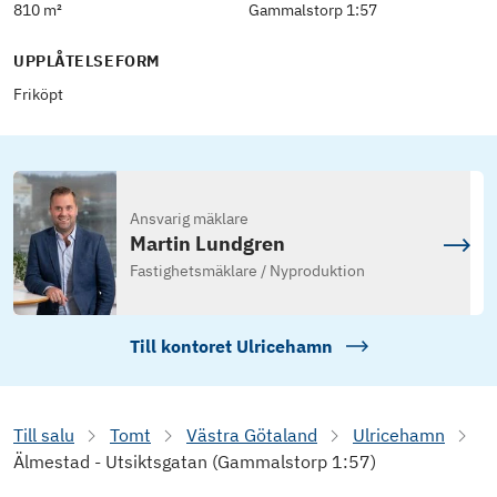
810 m²
Gammalstorp 1:57
UPPLÅTELSEFORM
Friköpt
Ansvarig mäklare
Martin Lundgren
Fastighetsmäklare / Nyproduktion
Till kontoret
Ulricehamn
Till salu
Tomt
Västra Götaland
Ulricehamn
Älmestad - Utsiktsgatan (Gammalstorp 1:57)