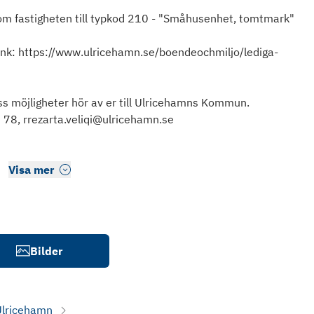
 om fastigheten till typkod 210 - "Småhusenhet, tomtmark"
länk: https://www.ulricehamn.se/boendeochmiljo/lediga-
s möjligheter hör av er till Ulricehamns Kommun.
 78, rrezarta.veliqi@ulricehamn.se
Visa mer
Bilder
Ulricehamn