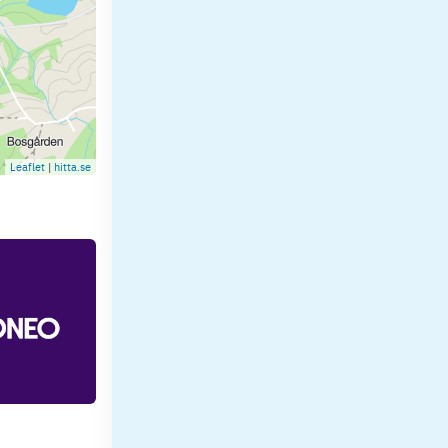
Leaflet
|
hitta.se