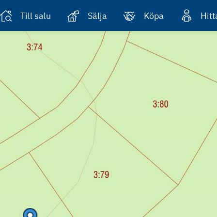
Till salu
Sälja
Köpa
Hit