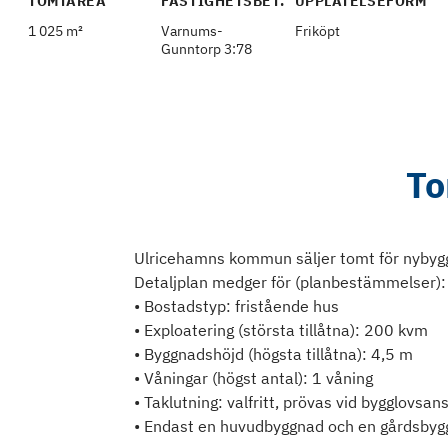
TOMTAREA
FASTIGHETSBET.
UPPLÅTELSEFORM
1 025 m²
Varnums-
Friköpt
Gunntorp 3:78
To
Ulricehamns kommun säljer tomt för nybyg
Detaljplan medger för (planbestämmelser):
• Bostadstyp: fristående hus
• Exploatering (största tillåtna): 200 kvm
• Byggnadshöjd (högsta tillåtna): 4,5 m
• Våningar (högst antal): 1 våning
• Taklutning: valfritt, prövas vid bygglovsa
• Endast en huvudbyggnad och en gårdsbyg