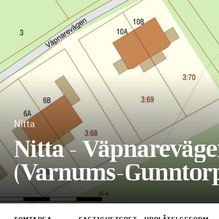
Nitta
Nitta - Väpnareväg
(Varnums-Gunntorp