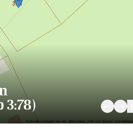
en
 3:78)