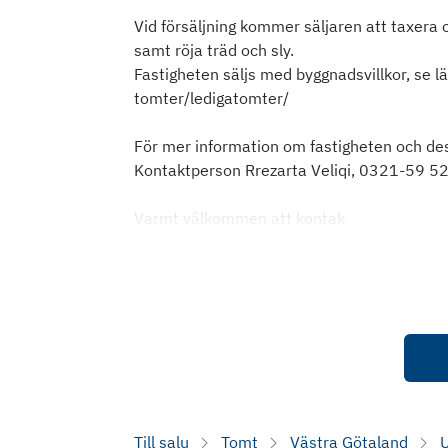
Vid försäljning kommer säljaren att taxera
samt röja träd och sly.
Fastigheten säljs med byggnadsvillkor, se 
tomter/ledigatomter/
För mer information om fastigheten och des
Kontaktperson Rrezarta Veliqi, 0321-59 52
Varmt välkommen att kontak
Till salu
Tomt
Västra Götaland