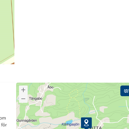
som
 för