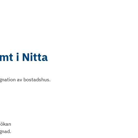
mt i Nitta
gnation av bostadshus.
nsökan
gnad.