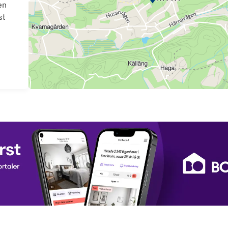
en
st