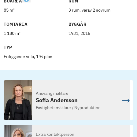
BOAREA
RUM
85 m²
3 rum, varav 2 sovrum
TOMTAREA
BYGGÅR
1 180 m²
1931, 2015
TYP
Friliggande villa, 1 ½ plan
Ansvarig mäklare
Sofia Andersson
Fastighetsmäklare / Nyproduktion
Extra kontaktperson