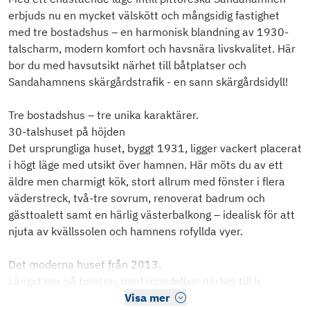
erbjuds nu en mycket välskött och mångsidig fastighet
med tre bostadshus – en harmonisk blandning av 1930-
talscharm, modern komfort och havsnära livskvalitet. Här
bor du med havsutsikt närhet till båtplatser och
Sandahamnens skärgårdstrafik - en sann skärgårdsidyll!
Tre bostadshus – tre unika karaktärer.
30-talshuset på höjden
Det ursprungliga huset, byggt 1931, ligger vackert placerat
i högt läge med utsikt över hamnen. Här möts du av ett
äldre men charmigt kök, stort allrum med fönster i flera
väderstreck, två-tre sovrum, renoverat badrum och
gästtoalett samt en härlig västerbalkong – idealisk för att
njuta av kvällssolen och hamnens rofyllda vyer.
Det moderna huset från 2013.
Längst ner på tomten, med omedelbar närhet till h
Visa mer