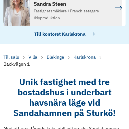
Sandra Steen
Fastighetsmäklare / Franchisetagare
/
Nyproduktion
Till kontoret
Karlskrona
Till salu
Villa
Blekinge
Karlskrona
Backvägen 1
Unik fastighet med tre
bostadshus i underbart
havsnära läge vid
Sandahamnen på Sturkö!
Med ett enastående läge intill pittoreska Sandahamnen