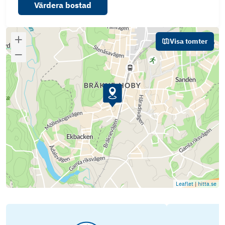
Värdera bostad
Visa tomter
Leaflet
|
hitta.se