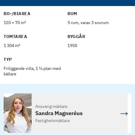
BO-/BIAREA
RUM
103 + 70 m²
5 rum, varav 3 sovrum
TOMTAREA
BYGGÅR
1 304 m²
1950
TYP
Friliggande villa, 1 ½ plan med
källare
Ansvarig mäklare
Sandra Magneréus
Fastighetsmäklare