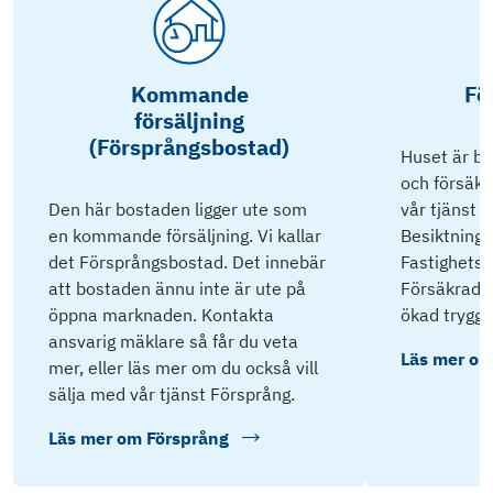
Kommande
Fö
försäljning
(Försprångsbostad)
Huset är bes
och försäkr
Den här bostaden ligger ute som
vår tjänst 
en kommande försäljning. Vi kallar
Besiktnings
det Försprångsbostad. Det innebär
Fastighets
att bostaden ännu inte är ute på
Försäkrad P
öppna marknaden. Kontakta
ökad tryggh
ansvarig mäklare så får du veta
Läs mer o
mer, eller läs mer om du också vill
sälja med vår tjänst Försprång.
Läs mer om
Försprång