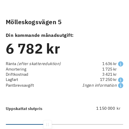
Mölleskogsvägen 5
Din kommande månadsutgift:
6 782 kr
Ränta
(efter skattereduktion)
1 636 kr
Amortering
1 725 kr
Driftkostnad
3 421 kr
Lagfart
17 250 kr
Pantbrevsavgift
Ingen information
kr
Uppskattat slutpris