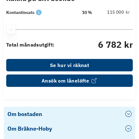
kr
Kontantinsats
10 %
6 782 kr
Total månadsutgift:
Se hur vi räknat
Ansök om lånelöfte
Om bostaden
Om Bräkne-Hoby