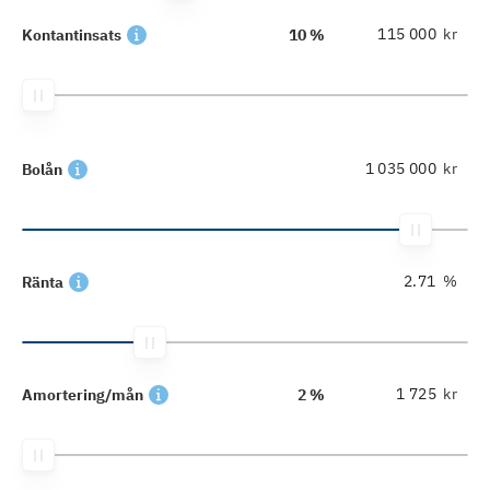
kr
Kontantinsats
10 %
kr
Bolån
%
Ränta
kr
Amortering/mån
2 %