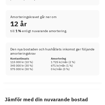
Amorteringskravet går ner om
12 år
till
1 %
enligt nuvarande amortering.
Den nya bostaden och hushållets inkomst ger följande
amorteringskrav
Kontantinsats
Amortering
115 000 kr
(
10
%)
1 725 kr
/mån (
2
%)
345 000 kr
(
30
%)
671 kr
/mån (
1
%)
575 000 kr
(
50
%)
0 kr
/mån (
0
%)
Jämför med din nuvarande bostad