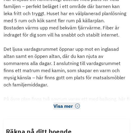
familjen – perfekt beläget i ett område där barnen kan
leka fritt och tryggt. Huset har en välplanerad planlösning
med 5 rum och kök samt fler rum på källarplan.
Bostaden värms upp med bekväm fjärrvärme. Fiber är
indraget för dig som vill ha snabbt och stabilt internet.
Det ljusa vardagsrummet öppnar upp mot en inglasad
altan samt en öppen altan, där du kan njuta av
sommarens alla dagar. I anslutning till vardagsrummet
finns ett matrum med kamin, som skapar en varm och
mysig känsla – här finns gott om plats för matsalsmöbler
och familjemiddagar.
På övre plan finns två sovrum varav ett med balkong, här fi
Visa mer
Räkna på ditt boende