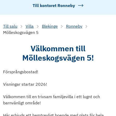
Till kontoret
Ronneby
Till salu
Villa
Blekinge
Ronneby
Mölleskogsvägen 5
Välkommen till
Mölleskogsvägen 5!
Försprångsbostad!
Visningar startar 2026!
Välkommen till en trivsam familjevilla i ett lugnt och
barnvänligt område!
Här erbjuds ett hemtrevligt boende med plats för hela