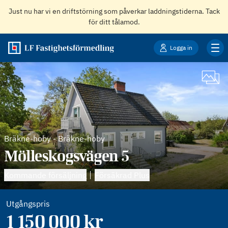
Just nu har vi en driftstörning som påverkar laddningstiderna. Tack
för ditt tålamod.
Logga in
Bräkne-hoby
-
Bräkne-hoby
Mölleskogsvägen 5
Kommande försäljning
Försäkrad Plus
Utgångspris
1 150 000
kr