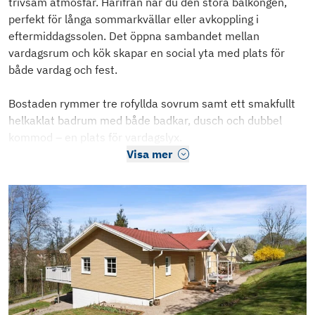
trivsam atmosfär. Härifrån når du den stora balkongen,
perfekt för långa sommarkvällar eller avkoppling i
eftermiddagssolen. Det öppna sambandet mellan
vardagsrum och kök skapar en social yta med plats för
både vardag och fest.
Bostaden rymmer tre rofyllda sovrum samt ett smakfullt
helkaklat badrum med både badkar, dusch och dubbel
kommod – en plats för vardagslyx.
Visa mer