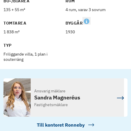
BO-/BIAREA
RUM
135 + 55 m²
4 rum, varav 3 sovrum
TOMTAREA
BYGGÅR
1 838 m²
1930
TYP
Friliggande villa, 1 plan i
souterräng
Ansvarig mäklare
Sandra Magneréus
Fastighetsmäklare
Till kontoret
Ronneby