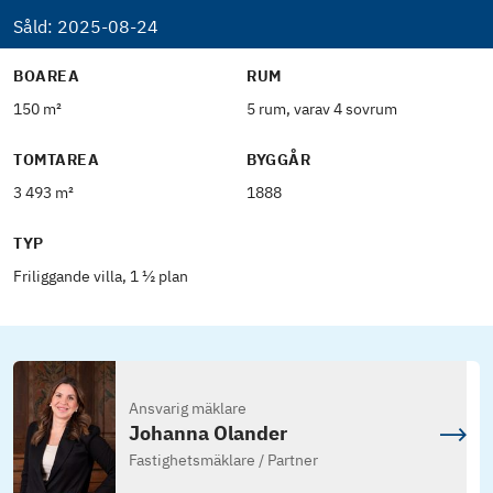
Såld:
2025-08-24
BOAREA
RUM
150 m²
5 rum, varav 4 sovrum
TOMTAREA
BYGGÅR
3 493 m²
1888
TYP
Friliggande villa, 1 ½ plan
Ansvarig mäklare
Johanna Olander
Fastighetsmäklare / Partner