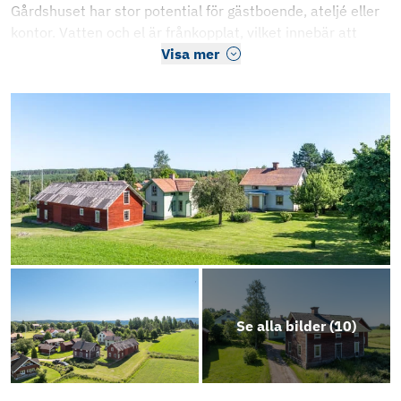
Gårdshuset har stor potential för gästboende, ateljé eller
kontor. Vatten och el är frånkopplat, vilket innebär att
Visa mer
Se alla bilder (
10
)