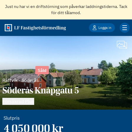
Just nu har vi en driftstörning som påverkar laddningstiderna. Tack
för ditt tålamod.
Logga in
Såld
Rättvik
-
Söderås
Söderås Knåpgatu 5
Försäkrad Plus
Slutpris
4 050 000 kr