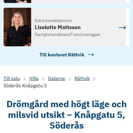
Extra kontaktperson
Liselotte Mattsson
Fastighetsmäklare
/
Franchisetagare
Till kontoret
Rättvik
Till salu
Villa
Dalarna
Rättvik
Söderås Knåpgatu 5
Drömgård med högt läge och
milsvid utsikt – Knåpgatu 5,
Söderås