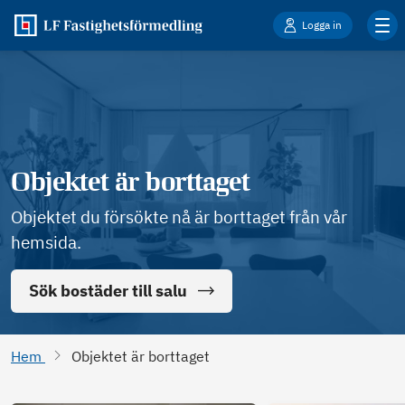
Logga in
Objektet är borttaget
Objektet du försökte nå är borttaget från vår
hemsida.
Sök bostäder till salu
Hem
Objektet är borttaget