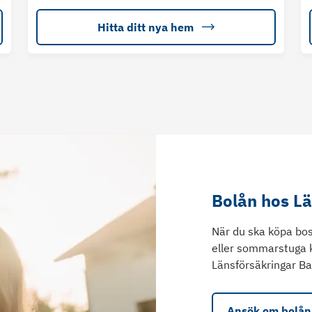
Hitta ditt nya hem
Bolån hos L
När du ska köpa bos
eller sommarstuga 
Länsförsäkringar Ba
Ansök om bolån