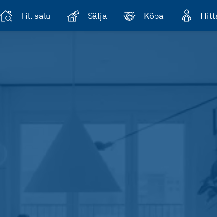
Till salu
Sälja
Köpa
Hit