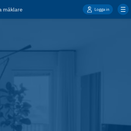
ta mäklare
Logga in