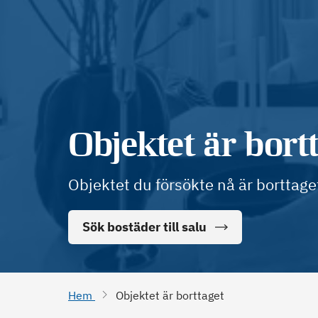
Objektet är bort
Objektet du försökte nå är borttage
Sök bostäder till salu
Hem
Objektet är borttaget