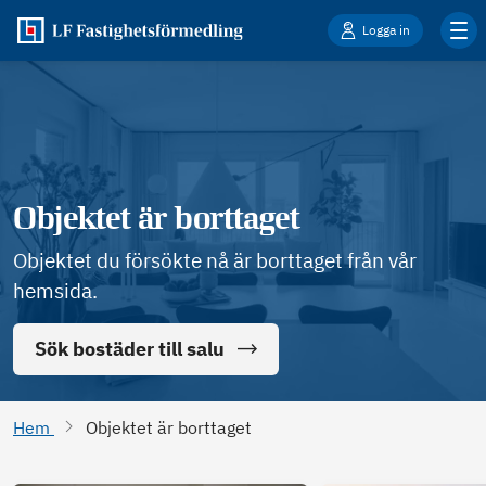
Logga in
Objektet är borttaget
Objektet du försökte nå är borttaget från vår
hemsida.
Sök bostäder till salu
Hem
Objektet är borttaget