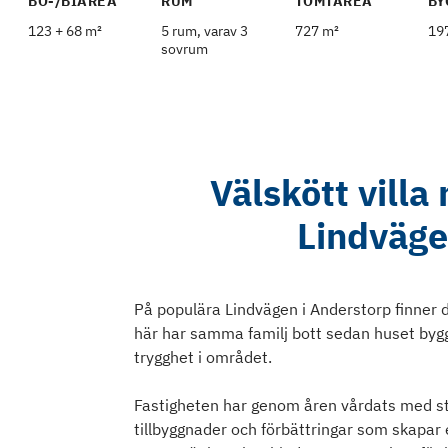
BO-/BIAREA
RUM
TOMTAREA
BY
123 + 68 m²
5 rum, varav 3
727 m²
19
sovrum
Välskött villa
Lindväge
På populära Lindvägen i Anderstorp finner 
här har samma familj bott sedan huset byggd
trygghet i området.
Fastigheten har genom åren vårdats med s
tillbyggnader och förbättringar som skapar