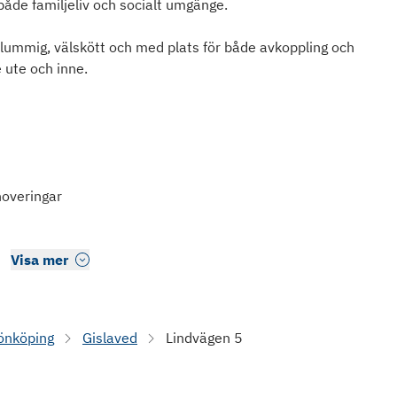
både familjeliv och socialt umgänge.
lummig, välskött och med plats för både avkoppling och
e ute och inne.
noveringar
Visa mer
önköping
Gislaved
Lindvägen 5