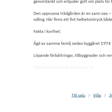
genomtänkt och erbjuder gott om plats för 
Den uppvuxna trädgården är en sann oas – 
odling. Här finns ett fint helhetsintryck båd
Fakta i korthet:
Ägd av samma familj sedan byggåret 1974
Löpande förbättringar, tillbyggnader och re
Välplanerat boende med ljusa, tri
Till salu
Villa
J