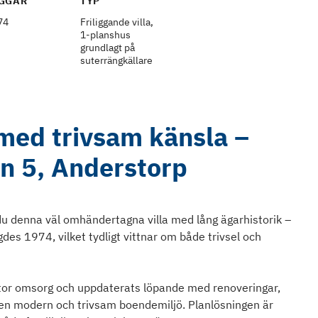
GGÅR
TYP
74
Friliggande villa,
1-planshus
grundlagt på
suterrängkällare
 med trivsam känsla –
n 5, Anderstorp
du denna väl omhändertagna villa med lång ägarhistorik –
es 1974, vilket tydligt vittnar om både trivsel och
tor omsorg och uppdaterats löpande med renoveringar,
 en modern och trivsam boendemiljö. Planlösningen är