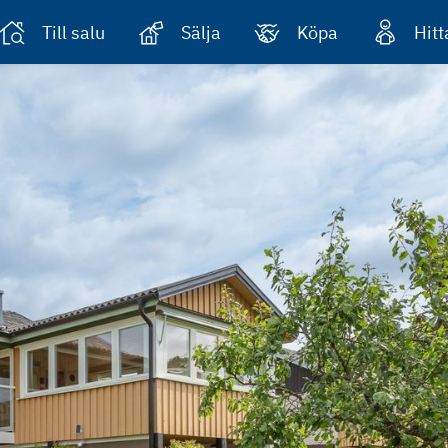
Till salu
Sälja
Köpa
Hit