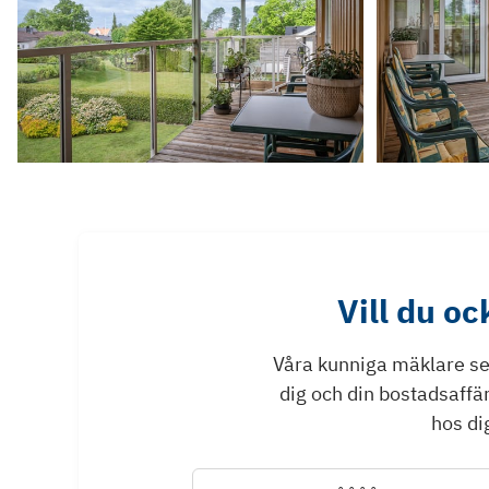
Vill du o
Våra kunniga mäklare ser 
dig och din bostadsaffä
hos dig