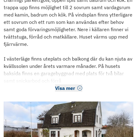
charmigt parkettgolv, öppen spis samt badrum och kök. En
trappa upp finns möjlighet till 2 sovrum samt vardagsrum
med kamin, badrum och kök. På vindsplan finns ytterligare
ett sovrum och ett rum som kan användas efter behov
samt goda förvaringsmöjligheter. Nere i källaren finner vi
tvättstuga, förråd och matkällare. Huset värms upp med
fjärrvärme.
I västerläge finns uteplats och balkong där du kan njuta av
kvällssolen under årets varmare månader. På husets
baksida finns en garagebyggnad med plats för två bilar
samt snickarbod och förrå
Visa mer