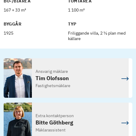
BO-/BIAREA
TOMTAREA
167 + 33 m²
1 100 m²
BYGGÅR
TYP
1925
Friliggande villa, 2 ½ plan med
källare
Ansvarig mäklare
Tim Olofsson
Fastighetsmäklare
Extra kontaktperson
Bitte Göthberg
Mäklarassistent