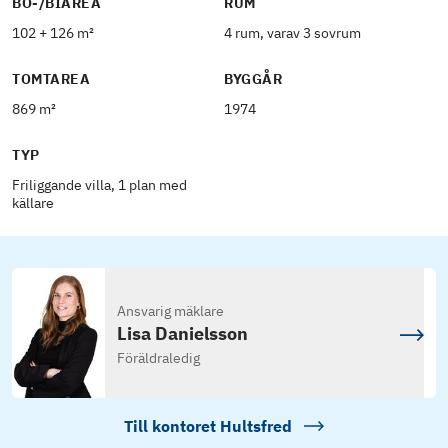
BO-/BIAREA
RUM
102 + 126 m²
4 rum, varav 3 sovrum
TOMTAREA
BYGGÅR
869 m²
1974
TYP
Friliggande villa, 1 plan med
källare
Ansvarig mäklare
Lisa Danielsson
Föräldraledig
Till kontoret
Hultsfred