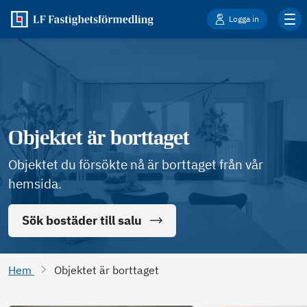
Logga in
Objektet är borttaget
Objektet du försökte nå är borttaget från vår
hemsida.
Sök bostäder till salu
Hem
Objektet är borttaget