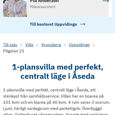
Pia Anderzon
Mäklarassistent
Till kontoret
Uppvidinge
Till salu
Villa
Kronoberg
Uppvidinge
Pilgatan 21
1-plansvilla med perfekt,
centralt läge i Åseda
1-plansvilla med perfekt, centralt läge i Åseda, ett
stenkast från samhällsservice. Villan har en boarea på
101 kvm och en biarea på 40 kvm. 4 rum varav 3 sovrum.
Ljust, härligt vardagsrum med parkettgolv. Överbyggd
altan. Vattenburet värmesystem. Garage med smörjgrop.