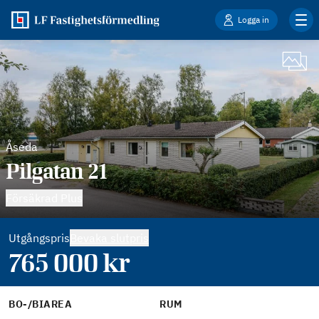
Logga in
Åseda
Pilgatan 21
Försäkrad Plus
Utgångspris
Bevaka slutpris
765 000
kr
BO-/BIAREA
RUM