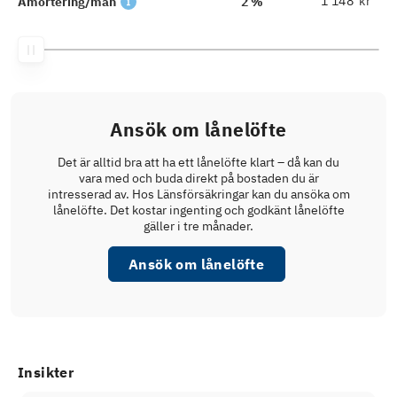
kr
Amortering/mån
2 %
Ansök om lånelöfte
Det är alltid bra att ha ett lånelöfte klart – då kan du
vara med och buda direkt på bostaden du är
intresserad av. Hos Länsförsäkringar kan du ansöka om
lånelöfte. Det kostar ingenting och godkänt lånelöfte
gäller i tre månader.
Ansök om lånelöfte
Insikter