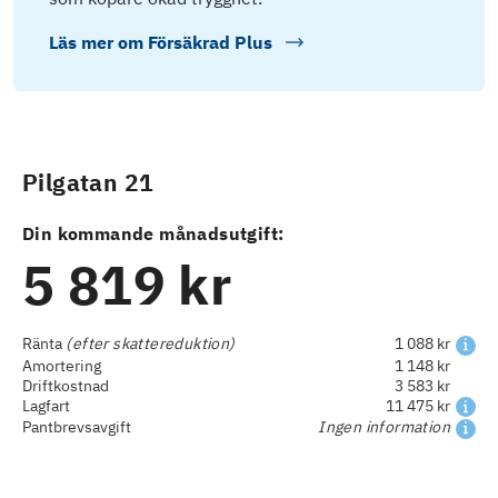
Läs mer om
Försäkrad Plus
Pilgatan 21
Din kommande månadsutgift:
5 819 kr
Ränta
(efter skattereduktion)
1 088 kr
Amortering
1 148 kr
Driftkostnad
3 583 kr
Lagfart
11 475 kr
Pantbrevsavgift
Ingen information