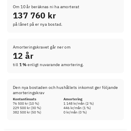
Om 10 år beräknas ni ha amorterat
137 760 kr
på lånet på er nya bostad.
Amorteringskravet går ner om
12 år
till
1 %
enligt nuvarande amortering.
Den nya bostaden och hushållets inkomst ger följande
amorteringskrav
Kontantinsats
Amortering
76 500 kr
(
10
%)
1 148 kr
/mån (
2
%)
229 500 kr
(
30
%)
446 kr
/mån (
1
%)
382 500 kr
(
50
%)
0 kr
/mån (
0
%)