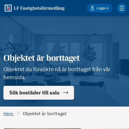
Logga in
Objektet är borttaget
Objektet du försökte nå är borttaget från vår
hemsida.
Sök bostäder till salu
Hem
Objektet är borttaget