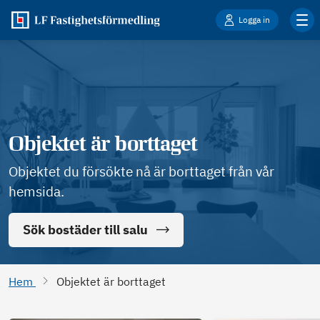
Logga in
Objektet är borttaget
Objektet du försökte nå är borttaget från vår
hemsida.
Sök bostäder till salu
Hem
Objektet är borttaget