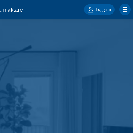
ta mäklare
Logga in