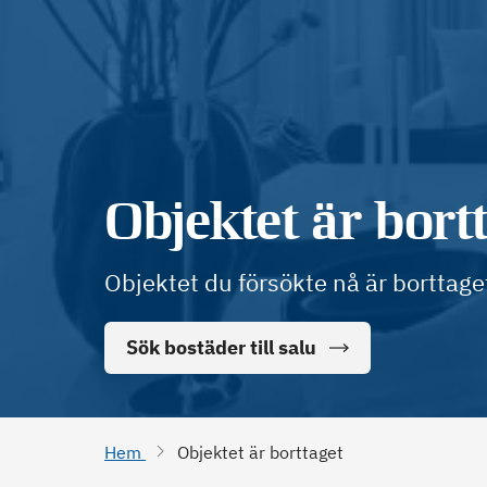
Objektet är bort
Objektet du försökte nå är borttage
Sök bostäder till salu
Hem
Objektet är borttaget