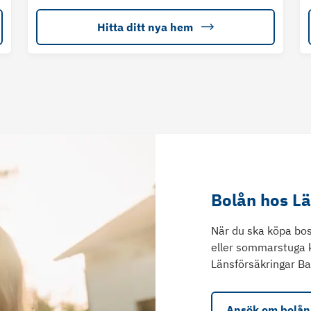
Hitta ditt nya hem
Bolån hos L
När du ska köpa bos
eller sommarstuga 
Länsförsäkringar Ba
Ansök om bolån