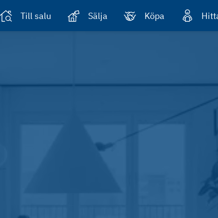
Till salu
Sälja
Köpa
Hit