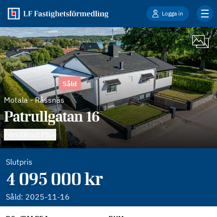
Logga in
Såld
Motala
-
Råssnäs
Patrullgatan 16
Försäkrad Plus
Slutpris
4 095 000 kr
Såld:
2025-11-16