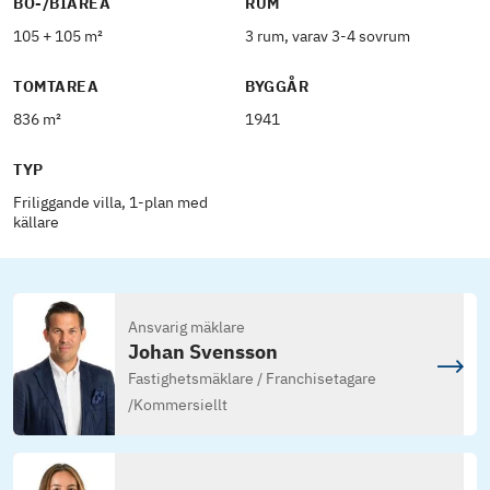
BO-/BIAREA
RUM
105 + 105 m²
3 rum, varav 3-4 sovrum
TOMTAREA
BYGGÅR
836 m²
1941
TYP
Friliggande villa, 1-plan med
källare
Ansvarig mäklare
Johan Svensson
Fastighetsmäklare / Franchisetagare
/
Kommersiellt