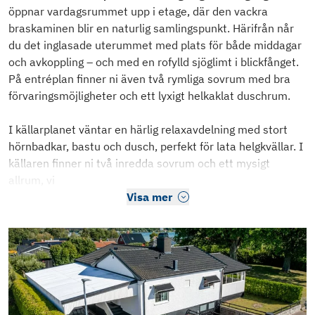
öppnar vardagsrummet upp i etage, där den vackra
braskaminen blir en naturlig samlingspunkt. Härifrån når
du det inglasade uterummet med plats för både middagar
och avkoppling – och med en rofylld sjöglimt i blickfånget.
På entréplan finner ni även två rymliga sovrum med bra
förvaringsmöjligheter och ett lyxigt helkaklat duschrum.
I källarplanet väntar en härlig relaxavdelning med stort
hörnbadkar, bastu och dusch, perfekt för lata helgkvällar. I
källaren finner ni två inredda sovrum och ett mysigt
allrum, vi
Visa mer