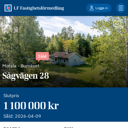
Logga in
Såld
Motala
-
Burnäset
Sågvägen 28
Slutpris
1 100 000 kr
Såld:
2026-04-09