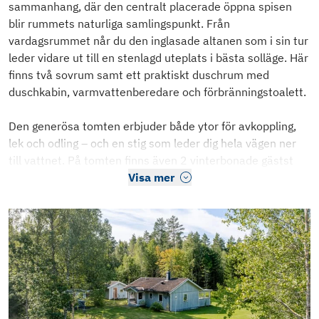
sammanhang, där den centralt placerade öppna spisen
blir rummets naturliga samlingspunkt. Från
vardagsrummet når du den inglasade altanen som i sin tur
leder vidare ut till en stenlagd uteplats i bästa solläge. Här
finns två sovrum samt ett praktiskt duschrum med
duschkabin, varmvattenberedare och förbränningstoalett.
Den generösa tomten erbjuder både ytor för avkoppling,
lek och odling – och en stig som leder dig hela vägen ner
till vattnet. På tomten finns även 2 vinterbonade gästst
Visa mer