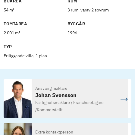
BOAREA
RUM
54 m²
3 rum, varav 2 sovrum
TOMTAREA
BYGGÅR
2 001 m²
1996
TYP
Friliggande villa, 1 plan
Ansvarig mäklare
Johan Svensson
Fastighetsmäklare / Franchisetagare
/
Kommersiellt
Extra kontaktperson