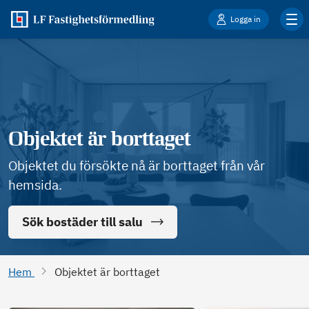
Logga in
Objektet är borttaget
Objektet du försökte nå är borttaget från vår
hemsida.
Sök bostäder till salu
Hem
Objektet är borttaget