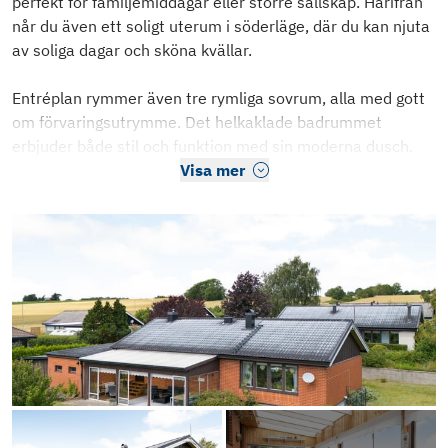
perfekt för familjemiddagar eller större sällskap. Härifrån
når du även ett soligt uterum i söderläge, där du kan njuta
av soliga dagar och sköna kvällar.
Entréplan rymmer även tre rymliga sovrum, alla med gott
om förvaringsutrymme. Det helkaklade badrummet
erbjuder både stil och funktion med sin moderna dusch.
Visa mer