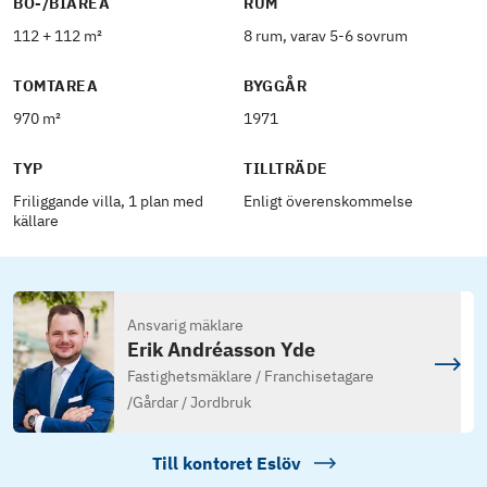
BO-/BIAREA
RUM
112 + 112 m²
8 rum, varav 5-6 sovrum
TOMTAREA
BYGGÅR
970 m²
1971
TYP
TILLTRÄDE
Friliggande villa, 1 plan med
Enligt överenskommelse
källare
Ansvarig mäklare
Erik Andréasson Yde
Fastighetsmäklare / Franchisetagare
/
Gårdar / Jordbruk
Till kontoret
Eslöv