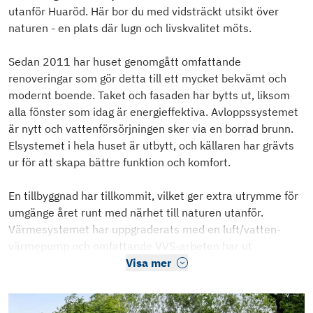
utanför Huaröd. Här bor du med vidsträckt utsikt över
naturen - en plats där lugn och livskvalitet möts.
Sedan 2011 har huset genomgått omfattande
renoveringar som gör detta till ett mycket bekvämt och
modernt boende. Taket och fasaden har bytts ut, liksom
alla fönster som idag är energieffektiva. Avloppssystemet
är nytt och vattenförsörjningen sker via en borrad brunn.
Elsystemet i hela huset är utbytt, och källaren har grävts
ur för att skapa bättre funktion och komfort.
En tillbyggnad har tillkommit, vilket ger extra utrymme för
umgänge året runt med närhet till naturen utanför.
Värmesystemet har uppgraderats med en luft/vatten-
värmepump och omfattande VVS-arbeten har ut
Visa mer