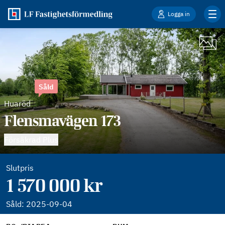
Logga in
Såld
Huaröd
Flensmavägen 173
Försäkrad Plus
Slutpris
1 570 000 kr
Såld:
2025-09-04