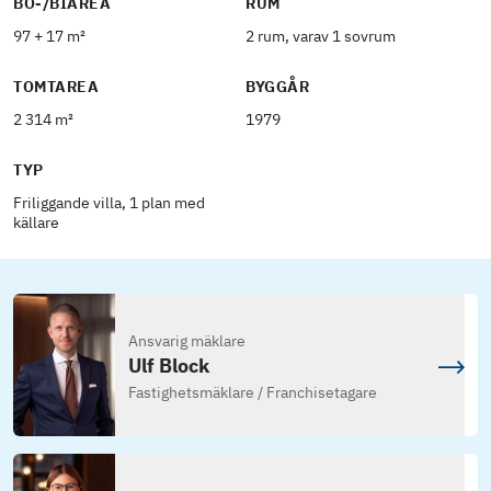
BO-/BIAREA
RUM
97 + 17 m²
2 rum, varav 1 sovrum
TOMTAREA
BYGGÅR
2 314 m²
1979
TYP
Friliggande villa, 1 plan med
källare
Ansvarig mäklare
Ulf Block
Fastighetsmäklare / Franchisetagare